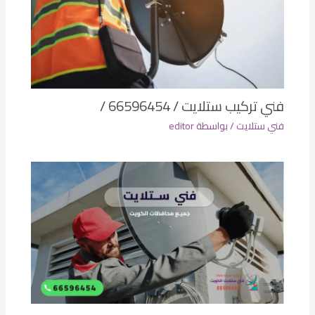
فني تركيب ستلايت / 66596454 /
فني ستلايت
/ بواسطة
editor