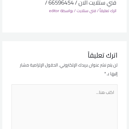
فني ستلايت الان / 66596454 /
اترك تعليقاً
/
فني ستلايت
/ بواسطة
editor
اترك تعليقاً
لن يتم نشر عنوان بريدك الإلكتروني.
الحقول الإلزامية مشار
إليها بـ
*
اكتب
هنا...