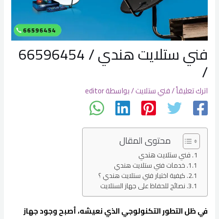
فني ستلايت هندي / 66596454
/
اترك تعليقاً
/
فني ستلايت
/ بواسطة
editor
محتوى المقال
فني ستلايت هندي
خدمات فني ستلايت هندي
كيفية اختيار فني ستلايت هندي ؟
نصائح للحفاظ على جهاز الستلايت
في ظل التطور التكنولوجي الذي نعيشه، أصبح وجود جهاز