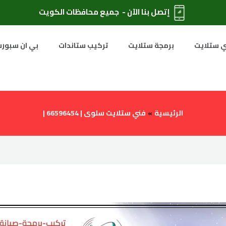
إتصل بنا الآن - جميع محافظات الكويت
 ستلايت
برمجة ستلايت
تركيب ستاندات
بي ان سبور
الرئيسية
فني ستلايت سلوى | 66596454 |