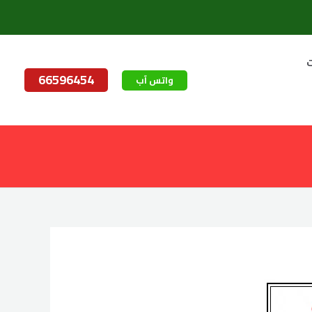
ت
66596454
واتس آب