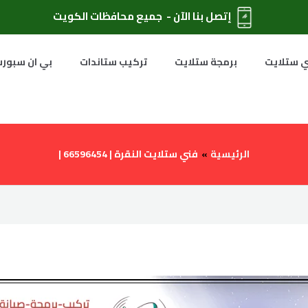
إتصل بنا الآن - جميع محافظات الكويت
 ستلايت
برمجة ستلايت
تركيب ستاندات
بي ان سبور
الرئيسية
فني ستلايت النقرة | 66596454 |