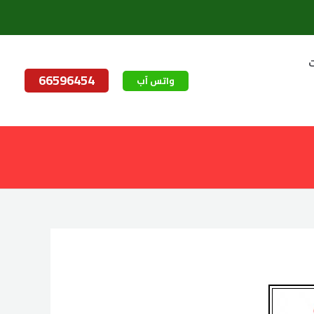
ت
66596454
واتس آب