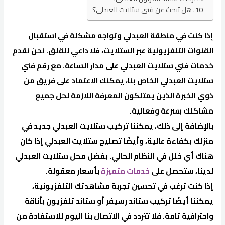
هل تبحث عن فني ستلايت العبدلي؟
إذا كنت في منطقة العبدلي وتواجه مشكلة في استقبال
القنوات التلفزيونية عبر الستلايت، فلا داعي للقلق. نحن نقدم
خدمات فني ستلايت العبدلي على مدار الساعة. مع رقم فني
ستلايت العبدلي الخاص بنا، يمكنك الاعتماد على فريق من
ذوي الخبرة الذين يمتلكون المعرفة اللازمة لحل جميع
مشاكلك بسرعة وفعالية.
بالإضافة إلى ذلك، يمكننا تركيب ستلايت العبدلي جديد في
منزلك بكفاءة عالية، وأيضًا تصليح ستلايت العبدلي إذا كان
هناك أي خلل في النظام الحالي. بفضل محل ستلايت العبدلي
لدينا، ستحصل على
خدمات متميزة
بأسعار معقولة.
إذا كنت ترغب في تحسين تجربة مشاهدتك التلفزيونية،
يمكننا أيضًا تركيب ستاند رسيفر أو ستاند تلفزيون بأناقة
واحترافية تامة. فلا تتردد في الاتصال بنا اليوم للاستفادة من