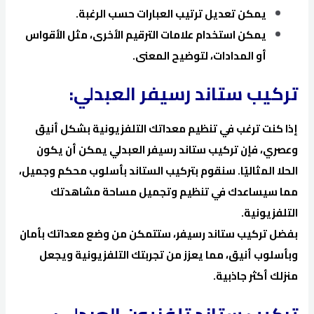
يمكن تعديل ترتيب العبارات حسب الرغبة.
يمكن استخدام علامات الترقيم الأخرى، مثل الأقواس
أو المدادات، لتوضيح المعنى.
تركيب ستاند رسيفر العبدلي:
إذا كنت ترغب في تنظيم معداتك التلفزيونية بشكل أنيق
وعصري، فإن تركيب ستاند رسيفر العبدلي يمكن أن يكون
الحلا المثاليًا. سنقوم بتركيب الستاند بأسلوب محكم وجميل،
مما سيساعدك في تنظيم وتجميل مساحة مشاهدتك
التلفزيونية.
بفضل تركيب ستاند رسيفر، ستتمكن من وضع معداتك بأمان
وبأسلوب أنيق، مما يعزز من تجربتك التلفزيونية ويجعل
منزلك أكثر جاذبية.