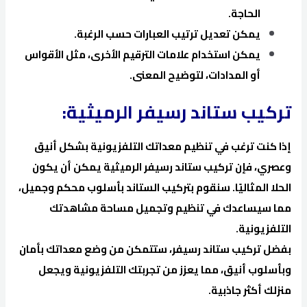
الحاجة.
يمكن تعديل ترتيب العبارات حسب الرغبة.
يمكن استخدام علامات الترقيم الأخرى، مثل الأقواس
أو المدادات، لتوضيح المعنى.
تركيب ستاند رسيفر الرميثية:
إذا كنت ترغب في تنظيم معداتك التلفزيونية بشكل أنيق
وعصري، فإن تركيب ستاند رسيفر الرميثية يمكن أن يكون
الحلا المثاليًا. سنقوم بتركيب الستاند بأسلوب محكم وجميل،
مما سيساعدك في تنظيم وتجميل مساحة مشاهدتك
التلفزيونية.
بفضل تركيب ستاند رسيفر، ستتمكن من وضع معداتك بأمان
وبأسلوب أنيق، مما يعزز من تجربتك التلفزيونية ويجعل
منزلك أكثر جاذبية.