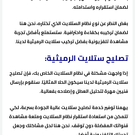
لضمان استقراره واستدامته.
بغض النظر عن نوع نظام الستلايت الذي تختاره، نحن هنا
لضمان تركيبه بكفاءة واحترافية. ستستمتع بأفضل تجربة
مشاهدة تلفزيونية بفضل تركيب ستلايت الرميثية لدينا.
تصليح ستلايت الرميثية:
إذا واجهت مشكلة في نظام الستلايت الخاص بك، فإن تصليح
ستلايت الرميثية لدينا سيكون الحلا المثاليًا. سنقوم بإرسال
فنيين مهرة لتحليل العطل وإصلاحه بفعالية.
يهمنا توفير خدمة تصليح ستلايت عالية الجودة بسرعة، لكي
تتمكن من استعادة استقرار نظام الستلايت ومتعة مشاهدة
قنواتك المفضلة دون توقف. نحن هنا لحل مشاكلك وجعل
تجربتك التلفزيونية أفضل.