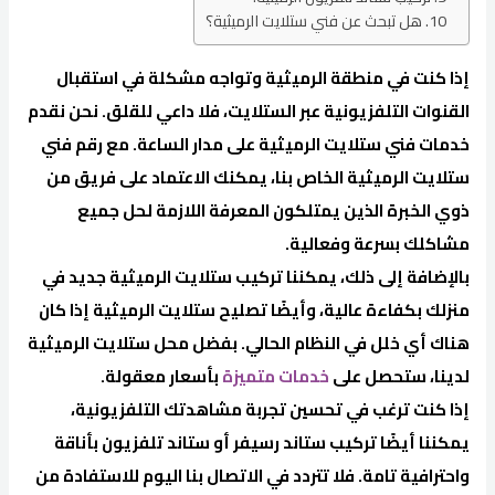
هل تبحث عن فني ستلايت الرميثية؟
إذا كنت في منطقة الرميثية وتواجه مشكلة في استقبال
القنوات التلفزيونية عبر الستلايت، فلا داعي للقلق. نحن نقدم
خدمات فني ستلايت الرميثية على مدار الساعة. مع رقم فني
ستلايت الرميثية الخاص بنا، يمكنك الاعتماد على فريق من
ذوي الخبرة الذين يمتلكون المعرفة اللازمة لحل جميع
مشاكلك بسرعة وفعالية.
بالإضافة إلى ذلك، يمكننا تركيب ستلايت الرميثية جديد في
منزلك بكفاءة عالية، وأيضًا تصليح ستلايت الرميثية إذا كان
هناك أي خلل في النظام الحالي. بفضل محل ستلايت الرميثية
لدينا، ستحصل على
خدمات متميزة
بأسعار معقولة.
إذا كنت ترغب في تحسين تجربة مشاهدتك التلفزيونية،
يمكننا أيضًا تركيب ستاند رسيفر أو ستاند تلفزيون بأناقة
واحترافية تامة. فلا تتردد في الاتصال بنا اليوم للاستفادة من